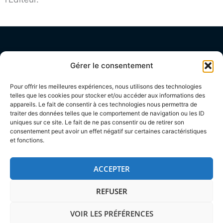
OLADIS
Gérer le consentement
Pour offrir les meilleures expériences, nous utilisons des technologies
15 Avenue André Diligent – Parabole IV
telles que les cookies pour stocker et/ou accéder aux informations des
appareils. Le fait de consentir à ces technologies nous permettra de
traiter des données telles que le comportement de navigation ou les ID
59100 Roubaix – France
uniques sur ce site. Le fait de ne pas consentir ou de retirer son
consentement peut avoir un effet négatif sur certaines caractéristiques
et fonctions.
ACCEPTER
REFUSER
Ce site est protégé par reCAPTCHA. La
politique de confidentialité
et
les
conditions d'utilisation
de Google s'appliquent.
VOIR LES PRÉFÉRENCES